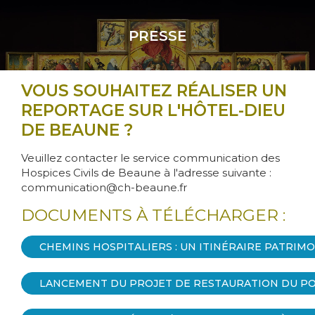
Aller
au
PRESSE
contenu
principal
Body
VOUS SOUHAITEZ RÉALISER UN
REPORTAGE SUR L'HÔTEL-DIEU
DE BEAUNE ?
Veuillez contacter le service communication des
Hospices Civils de Beaune à l'adresse suivante :
communication@ch-beaune.fr
DOCUMENTS À TÉLÉCHARGER :
CHEMINS HOSPITALIERS : UN ITINÉRAIRE PATRIM
LANCEMENT DU PROJET DE RESTAURATION DU PO