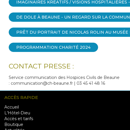
IMAGINAIRES KRÉATIFS / VISIONS HOSPITALIÈRES 
DE DOLE À BEAUNE - UN REGARD SUR LA COMMUN
PRÊT DU PORTRAIT DE NICOLAS ROLIN AU MUSÉE
PROGRAMMATION CHARITÉ 2024
CONTACT PRESSE :
Service communication des Hospices Civils de Beaune
: communication@ch-beaune.fr | 03 45 41 48 16
ACCÈS RAPIDE
MAIN
Accueil
L'Hôtel-Dieu
NAVIGATION
Accès et tarifs
Boutique